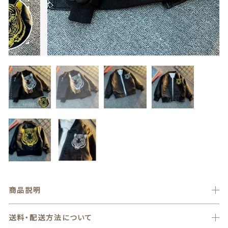
100cm
価格帯
カートを確認する
～
110cm
90cm
100cm
その他
120cm
在庫あり
セール
130cm
並び順
140cm
110cm
120cm
150cm,160cm
family
商品説明
BOYS
130cm
140cm
送料・配送方法について