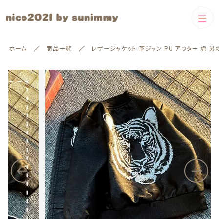
カートに商品を追加しました
カテゴリー
ホーム
商品一覧
レザージャケット 革ジャン PU アウター 虎 男
キーワード検索
レザージャケット 革ジャン PU アウター 虎 男の子
すべて
かっこいい
サイズ
Boys
カラー
配送方法
Boys
Girls
絞り込み検索
Girls
数量
（税込）
親カテゴリー
❃即納
60cm-80cm
子カテゴリー
❃即納
60cm-80cm
ショッピングを続ける
90cm