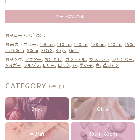
ザ
ー
ジ
カートに入れる
ャ
ケ
商品コード:
該当なし
ッ
ギフトボックス
ト
商品カテゴリー:
100cm
,
110cm
,
120cm
,
130cm
,
140cm
,
150c
革
m,160cm
,
90cm
,
BOYS
,
Boys
,
Girls
ジ
カテゴリー一覧
商品タグ:
アウター
,
お出かけ
,
カジュアル
,
かっこいい
,
ジャンパー
,
ャ
タイガー
,
ブルゾン
,
レザー
,
ロック
,
冬
,
男の子
,
虎
,
革ジャン
ン
P
U
CATEGORY
カテゴリー
ア
ウ
タ
ー
Boys
Girls
虎
男
の
❃即納
60cm-80cm
子