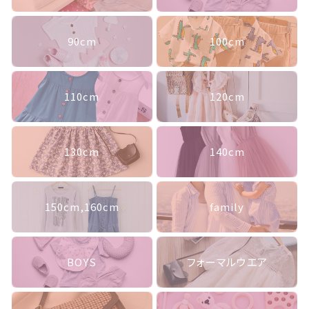
か
ランキング
っ
こ
セール商品
90cm
100cm
い
い
個
新着商品
110cm
120cm
商品一覧
最近チェックした商品
130cm
140cm
注文履歴
150cm,160cm
family
ご利用ガイド
当店について
BOYS
フォーマルウエア
ブログ