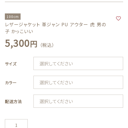
フォーマルウエア
100cm
バッグ
レザージャケット 革ジャン PU アウター 虎 男の
子 かっこいい
150cm,160cm
family
ハンドメイド
5,300
円
（税込）
ギフトボックス
サイズ
BOYS
フォーマルウエア
カラー
配送方法
バッグ
ハンドメイド
レ