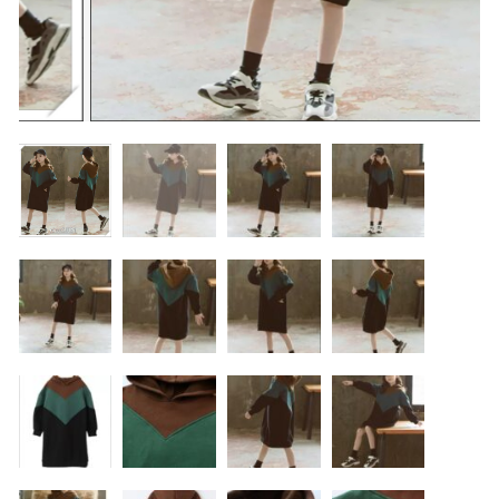
カートを確認する
100cm
価格帯
～
110cm
90cm
100cm
その他
120cm
在庫あり
セール
130cm
並び順
140cm
110cm
120cm
150cm,160cm
family
BOYS
130cm
140cm