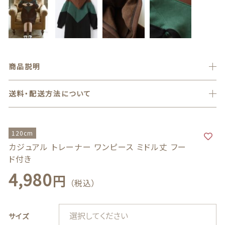
フォーマルウエア
バッグ
150cm,160cm
family
ハンドメイド
商品説明
ギフトボックス
送料・配送方法について
120cm
BOYS
フォーマルウエア
カジュアル トレーナー ワンピース ミドル丈 フー
ド付き
4,980
円
（税込）
バッグ
ハンドメイド
サイズ