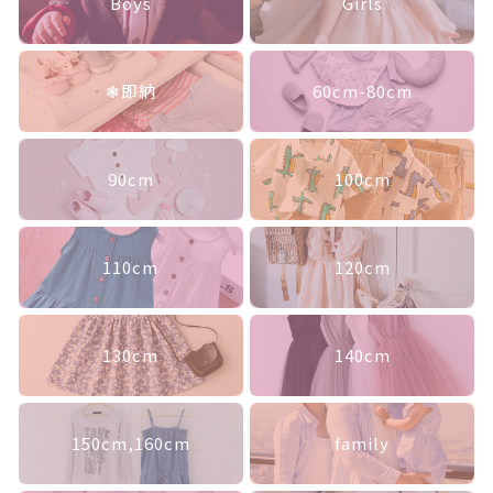
Boys
Girls
ランキング
ド
ル
セール商品
丈
フ
❃即納
60cm-80cm
ー
新着商品
ド
付
商品一覧
90cm
100cm
き
個
最近チェックした商品
110cm
120cm
注文履歴
ご利用ガイド
130cm
140cm
当店について
150cm,160cm
family
ブログ