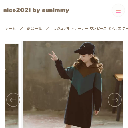
カートに商品を追加しました
カテゴリー
ホーム
商品一覧
カジュアル トレーナー ワンピース ミドル丈 フ
キーワード検索
カジュアル トレーナー ワンピース ミドル丈 フー
すべて
ド付き
サイズ
Boys
配送方法
数量
Boys
Girls
絞り込み検索
Girls
（税込）
親カテゴリー
❃即納
60cm-80cm
ショッピングを続ける
子カテゴリー
❃即納
60cm-80cm
90cm