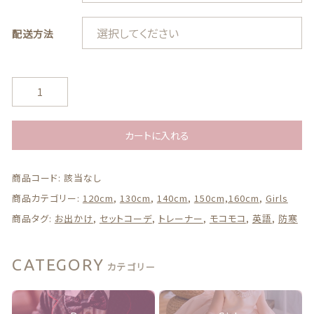
配送方法
ギフトボックス
カ
ジ
ュ
カテゴリー一覧
ア
カートに入れる
ル
ト
商品コード:
該当なし
レ
ー
商品カテゴリー:
120cm
,
130cm
,
140cm
,
150cm,160cm
,
Girls
ナ
商品タグ:
お出かけ
,
セットコーデ
,
トレーナー
,
モコモコ
,
英語
,
防寒
ー
ワ
ン
CATEGORY
カテゴリー
ピ
ー
ス
ミ