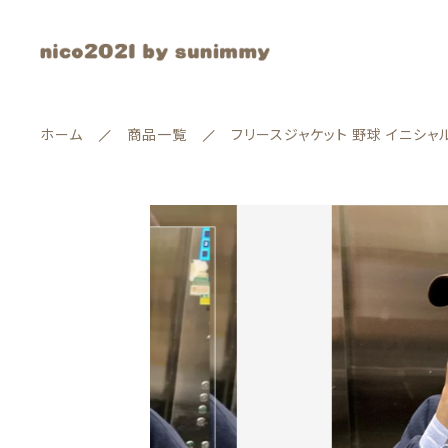
ホーム
商品一覧
フリースジャケット 野球 イニシャ
カートに商品を追加
ランキング
セール商品
フリー
配送
新着商品
カラ
サイ
親カテゴリー
商品一覧
数量
最近チェックした商品