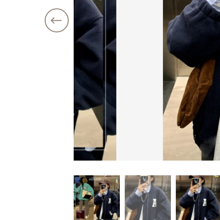
価格帯
注文履歴
～
ショ
ご利用ガイド
当店について
並び順
ブログ
よくある質問
プライバシーポリシー
特定商取引法に基づく表記
お問い合わせ