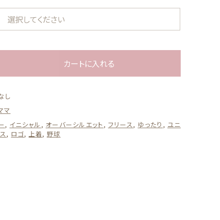
ール
する
60cm-80cm
カートに入れる
なし
ママ
ー
,
イニシャル
,
オーバーシルエット
,
フリース
,
ゆったり
,
ユニ
ース
,
ロゴ
,
上着
,
野球
100cm