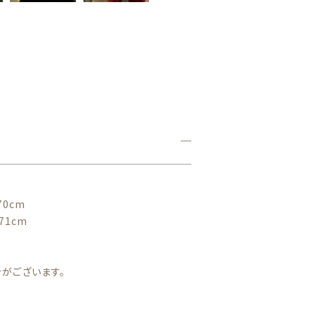
ル
ア
ウ
110cm
タ
ー
韓
国
個
130cm
70cm
71cm
がございます。