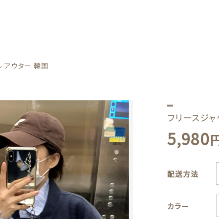
カテゴリー
ル アウター 韓国
しました
フリースジャ
スジャケット 野球 イニシャル アウター 韓国
5,980
方法
ー
Boys
ズ
子カテゴリー
配送方法
カラー