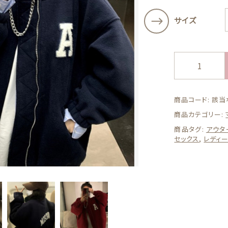
その他
サイズ
在庫あり
セ
ッピングを続ける
カートを確認
❃即納
フ
リ
ー
ス
商品コード:
該当
ジ
商品カテゴリー:
ャ
ケ
商品タグ:
アウタ
セックス
,
レディ
ッ
ト
90cm
野
球
イ
ニ
シ
ャ