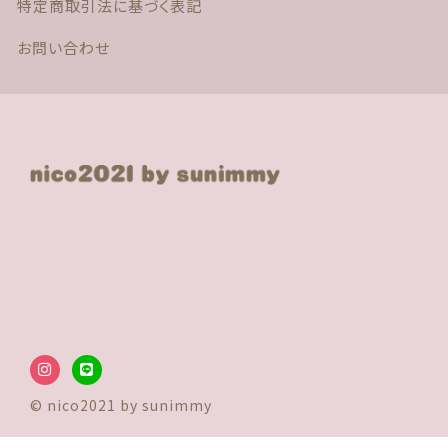
特定商取引法に基づく表記
お問い合わせ
© nico2021 by sunimmy