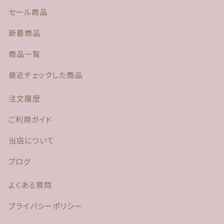
セール商品
新着商品
商品一覧
最近チェックした商品
注文履歴
ご利用ガイド
当店について
ブログ
よくある質問
プライバシーポリシー