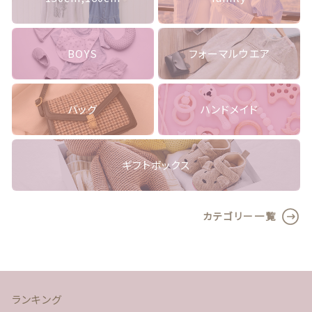
よくある質問
BOYS
フォーマルウエア
プライバシーポリシー
特定商取引法に基づく表記
バッグ
ハンドメイド
お問い合わせ
ギフトボックス
カテゴリー一覧
© nico2021 by sunimmy
ランキング