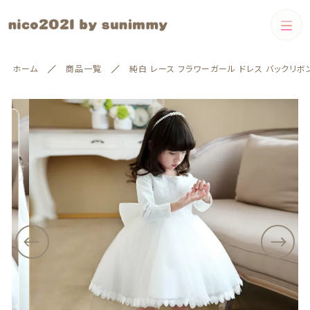
カートに商品を追加しました
カテゴリー
ホーム
商品一覧
純白 レース フラワーガール ドレス バックリボ
キーワード検索
純白 レース フラワーガール ドレス バックリボ
すべて
ン
サイズ
Boys
配送方法
カラー
Boys
Girls
絞り込み検索
Girls
数量
（税込）
親カテゴリー
❃即納
60cm-80cm
子カテゴリー
❃即納
60cm-80cm
ショッピングを続ける
90cm