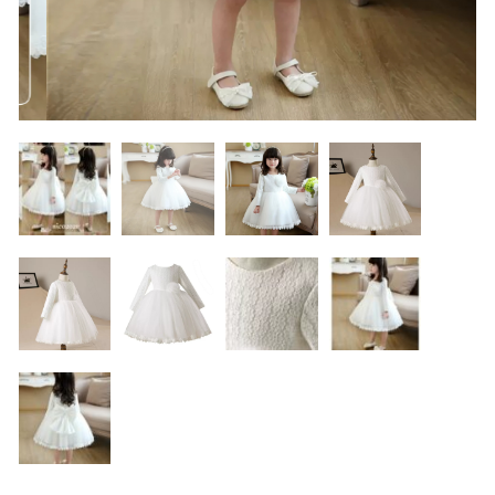
100cm
価格帯
カートを確認する
～
110cm
90cm
100cm
その他
120cm
在庫あり
セール
130cm
並び順
140cm
110cm
120cm
150cm,160cm
family
BOYS
130cm
140cm