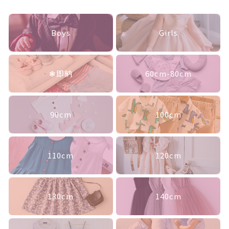
バ
ランキング
ッ
ク
セール商品
Boys
Girls
リ
ボ
ン
新着商品
個
❃即納
60cm-80cm
商品一覧
最近チェックした商品
90cm
100cm
注文履歴
110cm
120cm
ご利用ガイド
当店について
130cm
140cm
ブログ