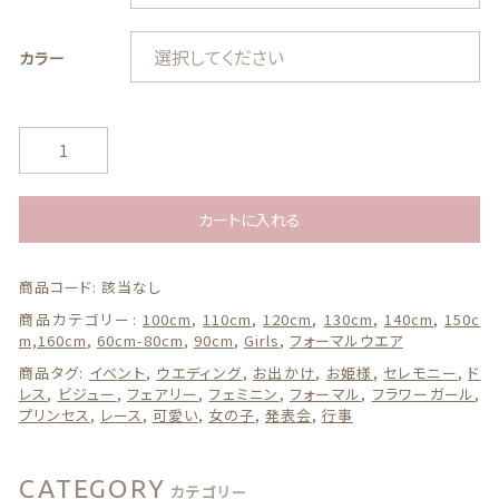
カラー
ギフトボックス
純
白
レ
カテゴリー一覧
ー
カートに入れる
ス
フ
商品コード:
該当なし
ラ
ワ
商品カテゴリー:
100cm
,
110cm
,
120cm
,
130cm
,
140cm
,
150c
ー
m,160cm
,
60cm-80cm
,
90cm
,
Girls
,
フォーマルウエア
ガ
商品タグ:
イベント
,
ウエディング
,
お出かけ
,
お姫様
,
セレモニー
,
ド
ー
レス
,
ビジュー
,
フェアリー
,
フェミニン
,
フォーマル
,
フラワーガール
,
ル
プリンセス
,
レース
,
可愛い
,
女の子
,
発表会
,
行事
ド
レ
ス
CATEGORY
カテゴリー