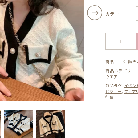
その他
カラー
在庫あり
セ
ッピングを続ける
カートを確認
❃即納
セ
レ
モ
ニ
商品コード:
該当
ー
商品カテゴリー
ウ
ウエア
ェ
商品タグ:
イベン
ア
ビジュー
,
フェア
90cm
カ
行事
ー
デ
ィ
ガ
ン
普