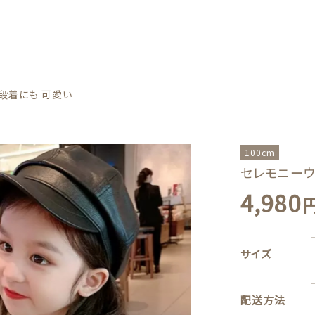
カテゴリー
普段着にも 可愛い
しました
100cm
セレモニーウ
モニーウェア カーディガン 普段着にも 可愛い
4,980
ズ
方法
Boys
ー
子カテゴリー
サイズ
配送方法