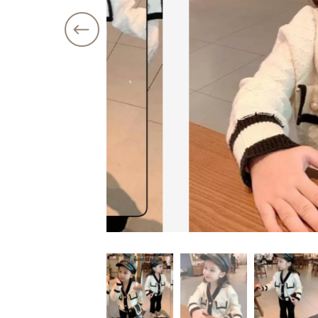
価格帯
注文履歴
～
ショ
ご利用ガイド
当店について
並び順
ブログ
よくある質問
プライバシーポリシー
特定商取引法に基づく表記
お問い合わせ