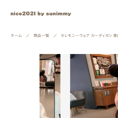
ホーム
商品一覧
セレモニーウェア カーディガン 
カートに商品を追加
ランキング
セール商品
セレ
サイ
新着商品
配送
カラ
親カテゴリー
商品一覧
数量
最近チェックした商品