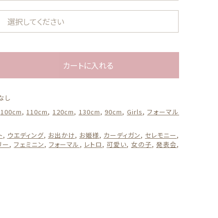
ール
する
60cm-80cm
カートに入れる
なし
:
100cm
,
110cm
,
120cm
,
130cm
,
90cm
,
Girls
,
フォーマル
ト
,
ウエディング
,
お出かけ
,
お姫様
,
カーディガン
,
セレモニー
,
リー
,
フェミニン
,
フォーマル
,
レトロ
,
可愛い
,
女の子
,
発表会
,
100cm