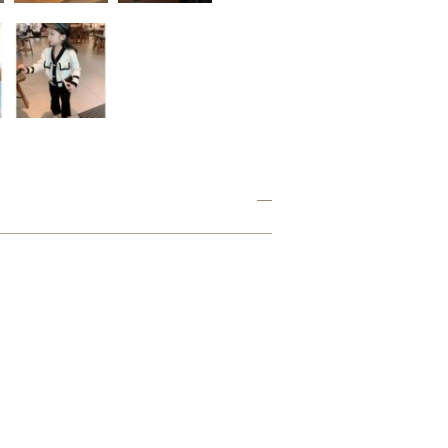
段
着
に
110cm
も
可
愛
い
個
130cm