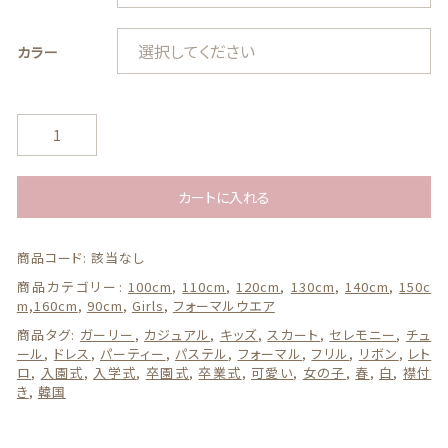
カラー
ギフトボックス
フ
リ
ル
カテゴリー一覧
襟
カートに入れる
チ
ュ
商品コード:
該当なし
ー
ル
商品カテゴリー:
100cm
,
110cm
,
120cm
,
130cm
,
140cm
,
150c
ド
m,160cm
,
90cm
,
Girls
,
フォーマルウエア
レ
商品タグ:
ガーリー
,
カジュアル
,
キッズ
,
スカート
,
セレモニー
,
チュ
ス
ール
,
ドレス
,
パーティー
,
パステル
,
フォーマル
,
フリル
,
リボン
,
レト
ワ
ロ
,
入園式
,
入学式
,
卒園式
,
卒業式
,
可愛い
,
女の子
,
春
,
白
,
襟付
ン
き
,
韓国
ピ
ー