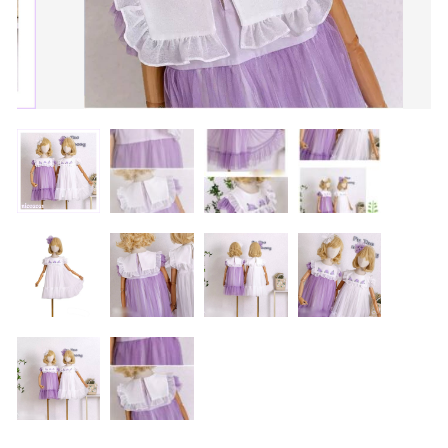
カートを確認する
100cm
価格帯
～
110cm
90cm
100cm
その他
120cm
在庫あり
セール
130cm
並び順
140cm
110cm
120cm
150cm,160cm
family
BOYS
130cm
140cm