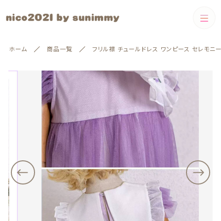
カートに商品を追加しました
カテゴリー
ホーム
商品一覧
フリル襟 チュールドレス ワンピース セレモニ
キーワード検索
フリル襟 チュールドレス ワンピース セレモニー
すべて
サイズ
配送方法
Boys
カラー
Boys
Girls
数量
絞り込み検索
Girls
（税込）
親カテゴリー
❃即納
60cm-80cm
ショッピングを続ける
子カテゴリー
❃即納
60cm-80cm
90cm