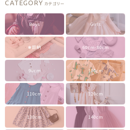
ス
ランキング
CATEGORY
カテゴリー
セ
レ
セール商品
モ
Boys
Girls
ニ
ー
新着商品
個
商品一覧
❃即納
60cm-80cm
最近チェックした商品
90cm
100cm
注文履歴
ご利用ガイド
110cm
120cm
当店について
130cm
140cm
ブログ