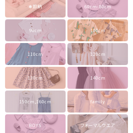
個
ランキング
❃即納
60cm-80cm
セール商品
90cm
100cm
新着商品
商品一覧
110cm
120cm
最近チェックした商品
130cm
140cm
注文履歴
ご利用ガイド
150cm,160cm
family
当店について
BOYS
フォーマルウエア
ブログ