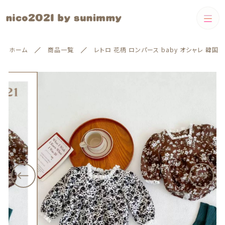
カートに商品を追加しました
カテゴリー
ホーム
商品一覧
レトロ 花柄 ロンパース baby オシャレ 韓国
キーワード検索
レトロ 花柄 ロンパース baby オシャレ 韓国
すべて
サイズ
配送方法
Boys
カラー
Boys
Girls
数量
絞り込み検索
Girls
（税込）
親カテゴリー
❃即納
60cm-80cm
ショッピングを続ける
子カテゴリー
❃即納
60cm-80cm
90cm