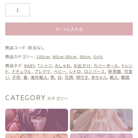
レ
ト
ロ
花
カートに入れる
柄
ギフトボックス
ロ
商品コード:
該当なし
ン
パ
カテゴリー一覧
商品カテゴリー:
100cm
,
60cm-80cm
,
90cm
,
Girls
ー
商品タグ:
BABY
,
Tシャツ
,
おしゃれ
,
お出かけ
,
カバーオール
,
トレン
ス
ド
,
ナチュラル
,
プレママ
,
ベビー
,
レトロ
,
ロンパース
,
保育園
,
可愛
b
い
,
子供
,
春
,
海外輸入
,
熊
,
白
,
花柄
,
襟付き
,
赤ちゃん
,
輸入
,
韓国
a
b
y
CATEGORY
カテゴリー
オ
シ
ャ
レ
Boys
Girls
韓
国